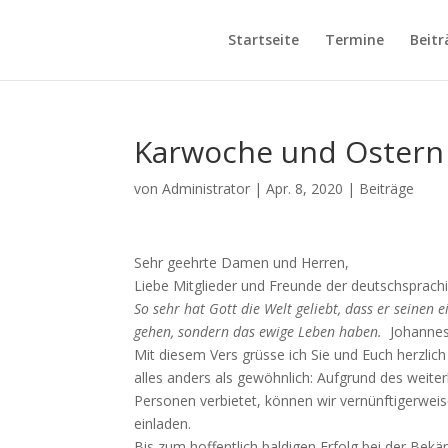
Startseite
Termine
Beitr
Karwoche und Ostern
von
Administrator
|
Apr. 8, 2020
|
Beiträge
Sehr geehrte Damen und Herren,
Liebe Mitglieder und Freunde der deutschsprach
So sehr hat Gott die Welt geliebt, dass er seinen 
gehen, sondern das ewige Leben haben.
Johannes
Mit diesem Vers grüsse ich Sie und Euch herzlic
alles anders als gewöhnlich: Aufgrund des wei
Personen verbietet, können wir vernünftigerweise
einladen.
Bis zum hoffentlich baldigen Erfolg bei der Be