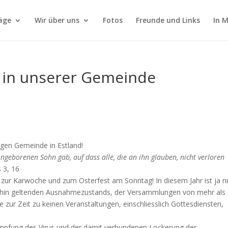
äge
Wir über uns
Fotos
Freunde und Links
In 
 in unserer Gemeinde
igen Gemeinde in Estland!
eingeborenen Sohn gab, auf dass alle, die an ihn glauben, nicht verloren
 3, 16
h zur Karwoche und zum Osterfest am Sonntag! In diesem Jahr ist ja 
terhin geltenden Ausnahmezustands, der Versammlungen von mehr als
 zur Zeit zu keinen Veranstaltungen, einschliesslich Gottesdiensten,
kämpfung des Virus und der damit verbundenen Lockerung der