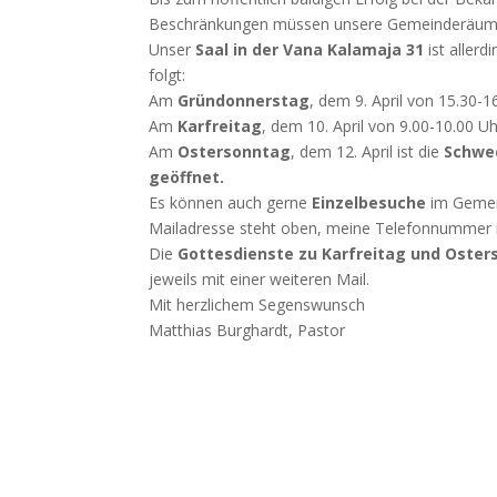
Beschränkungen müssen unsere Gemeinderäume d
Unser
Saal in der Vana Kalamaja 31
ist aller
folgt:
Am
Gründonnerstag
, dem 9. April von 15.30-1
Am
Karfreitag
, dem 10. April von 9.00-10.00 Uh
Am
Ostersonntag
, dem 12. April ist die
Schwed
geöffnet.
Es können auch gerne
Einzelbesuche
im Gemei
Mailadresse steht oben, meine Telefonnummer 
Die
Gottesdienste zu Karfreitag und Osters
jeweils mit einer weiteren Mail.
Mit herzlichem Segenswunsch
Matthias Burghardt, Pastor