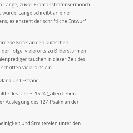
ann Lange, zuvor Prämonstratensermönch
 wurde. Lange schreibt an einer
, es ensteht der schriftliche Entwurf
rdene Kritik an den kultischen
 der Folge vielerorts zu Bilderstürmen
aienprediger tauchen in dieser Zeit des
chritten vielerorts ein.
vland und Estland.
lfte des Jahres 1524 („allen lieben
iner Auslegung des 127. Psalm an den
neinigkeit und Streitereien unter den