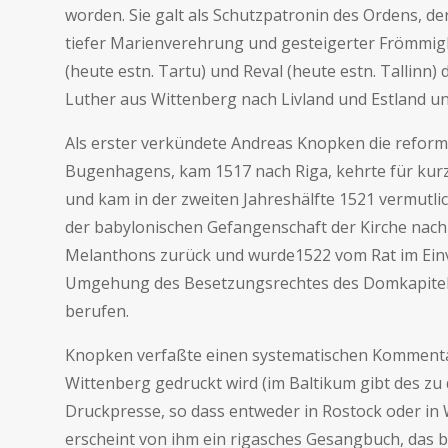
worden. Sie galt als Schutzpatronin des Ordens, de
tiefer Marienverehrung und gesteigerter Frömmig
(heute estn. Tartu) und Reval (heute estn. Tallinn
Luther aus Wittenberg nach Livland und Estland und
Als erster verkündete Andreas Knopken die reform
Bugenhagens, kam 1517 nach Riga, kehrte für kurz
und kam in der zweiten Jahreshälfte 1521 vermutlic
der babylonischen Gefangenschaft der Kirche nac
Melanthons zurück und wurde1522 vom Rat im Ein
Umgehung des Besetzungsrechtes des Domkapitels 
berufen.
Knopken verfaßte einen systematischen Kommenta
Wittenberg gedruckt wird (im Baltikum gibt des zu
Druckpresse, so dass entweder in Rostock oder in W
erscheint von ihm ein rigasches Gesangbuch, das be