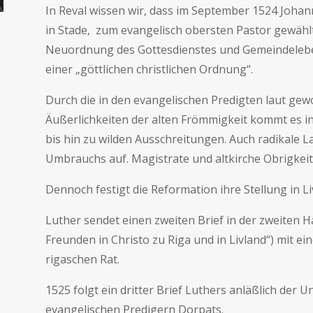
In Reval wissen wir, dass im September 1524 Joh
in Stade, zum evangelisch obersten Pastor gewählt
Neuordnung des Gottesdienstes und Gemeindelebens
einer „göttlichen christlichen Ordnung“.
Durch die in den evangelischen Predigten laut gewo
Äußerlichkeiten der alten Frömmigkeit kommt es in
bis hin zu wilden Ausschreitungen. Auch radikale L
Umbrauchs auf. Magistrate und altkirche Obrigkeit s
Dennoch festigt die Reformation ihre Stellung in Li
Luther sendet einen zweiten Brief in der zweiten Hä
Freunden in Christo zu Riga und in Livland“) mit e
rigaschen Rat.
1525 folgt ein dritter Brief Luthers anläßlich der U
evangelischen Predigern Dorpats.