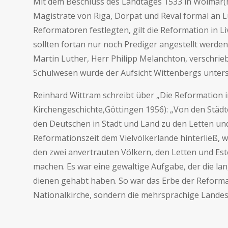
Mit dem Beschluss des Landtages 1533 in Wolmar(heu
Magistrate von Riga, Dorpat und Reval formal an 
Reformatoren festlegten, gilt die Reformation in Li
sollten fortan nur noch Prediger angestellt werden
Martin Luther, Herr Philipp Melanchton, verschrie
Schulwesen wurde der Aufsicht Wittenbergs unterst
Reinhard Wittram schreibt über „Die Reformation in
Kirchengeschichte,Göttingen 1956): „Von den Städt
den Deutschen in Stadt und Land zu den Letten und 
Reformationszeit dem Vielvölkerlande hinterließ, w
den zwei anvertrauten Völkern, den Letten und Este
machen. Es war eine gewaltige Aufgabe, der die l
dienen gehabt haben. So war das Erbe der Reformati
Nationalkirche, sondern die mehrsprachige Landes