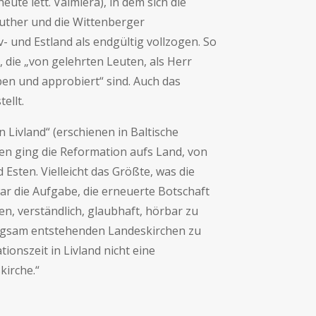
te lett. Valmiera), in dem sich die
Luther und die Wittenberger
v- und Estland als endgültig vollzogen. So
, die „von gelehrten Leuten, als Herr
ben und approbiert“ sind. Auch das
ellt.
 Livland“ (erschienen in Baltische
en ging die Reformation aufs Land, von
Esten. Vielleicht das Größte, was die
ar die Aufgabe, die erneuerte Botschaft
n, verständlich, glaubhaft, hörbar zu
angsam entstehenden Landeskirchen zu
onszeit in Livland nicht eine
kirche.“