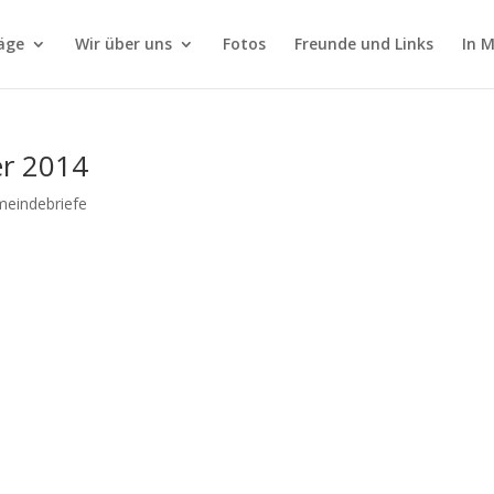
äge
Wir über uns
Fotos
Freunde und Links
In 
er 2014
eindebriefe