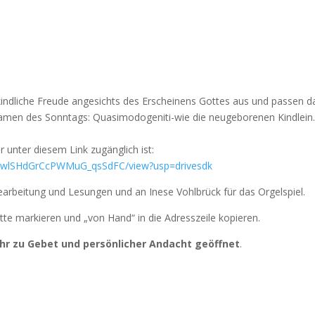
dliche Freude angesichts des Erscheinens Gottes aus und passen d
amen des Sonntags: Quasimodogeniti-wie die neugeborenen Kindlein
unter diesem Link zugänglich ist:
1UwlSHdGrCcPWMuG_qsSdFC/view?usp=drivesdk
rbeitung und Lesungen und an Inese Vohlbrück für das Orgelspiel.
 bitte markieren und „von Hand“ in die Adresszeile kopieren.
hr zu Gebet und persönlicher Andacht geöffnet
.