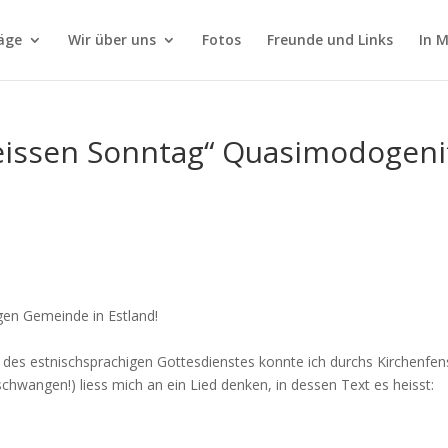
äge
Wir über uns
Fotos
Freunde und Links
In 
issen Sonntag“ Quasimodogenit
gen Gemeinde in Estland!
es estnischsprachigen Gottesdienstes konnte ich durchs Kirchenfen
chwangen!) liess mich an ein Lied denken, in dessen Text es heisst: