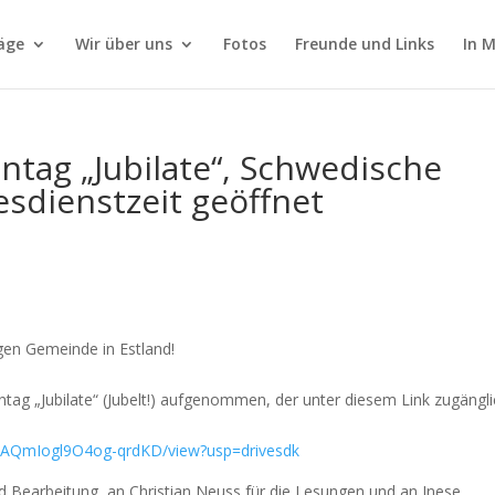
äge
Wir über uns
Fotos
Freunde und Links
In 
tag „Jubilate“, Schwedische
esdienstzeit geöffnet
gen Gemeinde in Estland!
tag „Jubilate“ (Jubelt!) aufgenommen, der unter diesem Link zugängl
jtZAQmIogl9O4og-qrdKD/view?usp=drivesdk
 Bearbeitung, an Christian Neuss für die Lesungen und an Inese