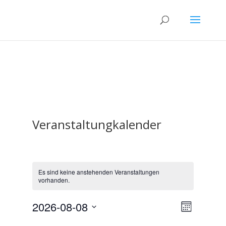
Veranstaltungkalender
Es sind keine anstehenden Veranstaltungen
vorhanden.
Ansicht
Verans
2026-08-08
Monat
Ansicht
Navigat
Datum