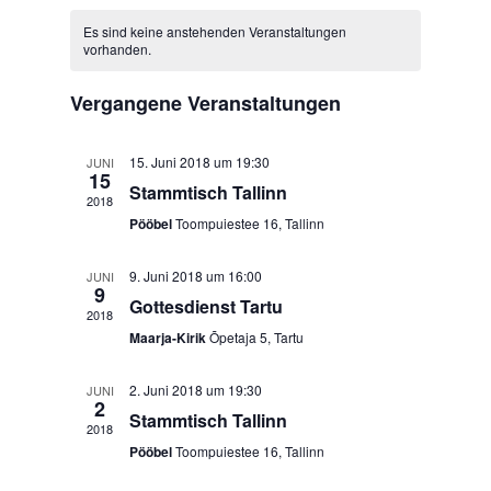
Navigat
Kalender
wählen.
von
Es sind keine anstehenden Veranstaltungen
vorhanden.
Veranstaltungen
Vergangene Veranstaltungen
15. Juni 2018 um 19:30
JUNI
15
Stammtisch Tallinn
2018
Pööbel
Toompuiestee 16, Tallinn
9. Juni 2018 um 16:00
JUNI
9
Gottesdienst Tartu
2018
Maarja-Kirik
Õpetaja 5, Tartu
2. Juni 2018 um 19:30
JUNI
2
Stammtisch Tallinn
2018
Pööbel
Toompuiestee 16, Tallinn