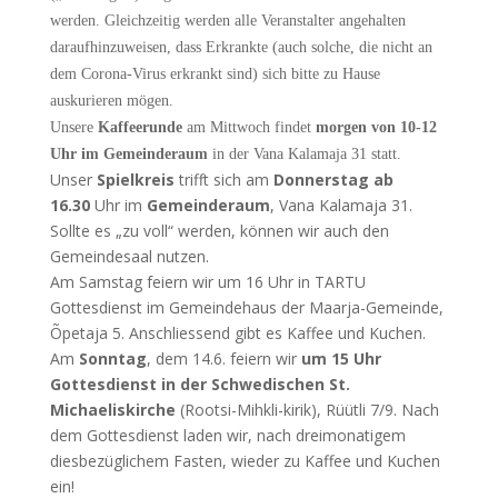
werden. Gleichzeitig werden alle Veranstalter angehalten
daraufhinzuweisen, dass Erkrankte (auch solche, die nicht an
dem Corona-Virus erkrankt sind) sich bitte zu Hause
auskurieren mögen.
Unsere
Kaffeerunde
am Mittwoch findet
morgen von 10-12
Uhr im Gemeinderaum
in der Vana Kalamaja 31 statt.
Unser
Spielkreis
trifft sich am
Donnerstag ab
16.30
Uhr im
Gemeinderaum
, Vana Kalamaja 31.
Sollte es „zu voll“ werden, können wir auch den
Gemeindesaal nutzen.
Am Samstag feiern wir um 16 Uhr in TARTU
Gottesdienst im Gemeindehaus der Maarja-Gemeinde,
Õpetaja 5. Anschliessend gibt es Kaffee und Kuchen.
Am
Sonntag
, dem 14.6. feiern wir
um 15 Uhr
Gottesdienst in der Schwedischen St.
Michaeliskirche
(Rootsi-Mihkli-kirik), Rüütli 7/9. Nach
dem Gottesdienst laden wir, nach dreimonatigem
diesbezüglichem Fasten, wieder zu Kaffee und Kuchen
ein!