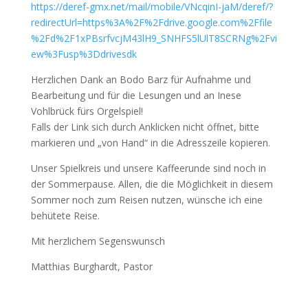
https://deref-gmx.net/mail/mobile/VNcqinI-jaM/deref/?
redirectUrl=https%3A%2F%2Fdrive.google.com%2Ffile
%2Fd%2F1xPBsrfvcjM43lH9_SNHFS5lUlT8SCRNg%2Fvi
ew%3Fusp%3Ddrivesdk
Herzlichen Dank an Bodo Barz für Aufnahme und
Bearbeitung und für die Lesungen und an Inese
Vohlbrück fürs Orgelspiel!
Falls der Link sich durch Anklicken nicht öffnet, bitte
markieren und „von Hand“ in die Adresszeile kopieren.
Unser Spielkreis und unsere Kaffeerunde sind noch in
der Sommerpause. Allen, die die Möglichkeit in diesem
Sommer noch zum Reisen nutzen, wünsche ich eine
behütete Reise.
Mit herzlichem Segenswunsch
Matthias Burghardt, Pastor