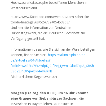
Hochwasserkatastrophe betroffenen Menschen in
Westdeutschland.
https://www.facebook.com/events/s/tom-scheileke-
toode-heategevus/524732405453803/
Und hier die Information zur Deutschen
Bundestagswahl, die die Deutsche Botschaft zur
Verfügung gestellt hat:
Informationen dazu, wie Sie sich an der Wahl beteiligen
können, finden Sie hier:
https://tallinn.diplo.de/ee-
de/aktuelles/04-Aktuelles?
fbclid=IwAR2ts7WzmfpDJCjfPej_tJwmkOladZqcA_XBSh
5SCZLjhQWpABkI4AP6RNs
Mit herzlichem Segenswunsch
Morgen (Freitag den 03.09) um 16 Uhr kommt
eine Gruppe von Siebenbürger Sachsen
, die
inzwischen in Bayern leben, zu Besuch in