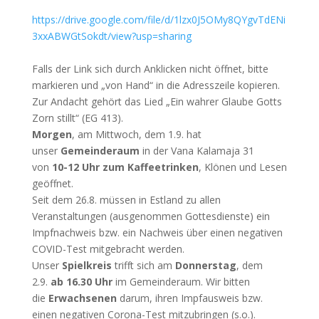
https://drive.google.com/file/d/1lzx0J5OMy8QYgvTdENi
3xxABWGtSokdt/view?usp=sharing
Falls der Link sich durch Anklicken nicht öffnet, bitte
markieren und „von Hand“ in die Adresszeile kopieren.
Zur Andacht gehört das Lied „Ein wahrer Glaube Gotts
Zorn stillt“ (EG 413).
Morgen
, am Mittwoch, dem 1.9. hat
unser
Gemeinderaum
in der Vana Kalamaja 31
von
10-12 Uhr zum Kaffeetrinken
, Klönen und Lesen
geöffnet.
Seit dem 26.8. müssen in Estland zu allen
Veranstaltungen (ausgenommen Gottesdienste) ein
Impfnachweis bzw. ein Nachweis über einen negativen
COVID-Test mitgebracht werden.
Unser
Spielkreis
trifft sich am
Donnerstag
, dem
2.9.
ab 16.30 Uhr
im Gemeinderaum. Wir bitten
die
Erwachsenen
darum, ihren Impfausweis bzw.
einen negativen Corona-Test mitzubringen (s.o.).