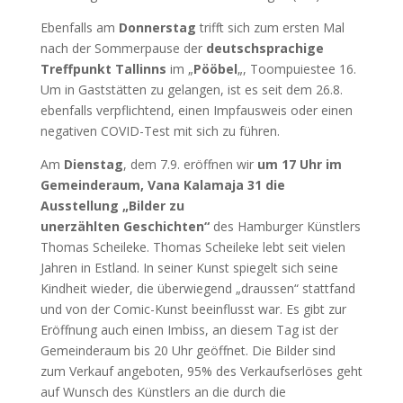
Ebenfalls am
Donnerstag
trifft sich zum ersten Mal
nach der Sommerpause der
deutschsprachige
Treffpunkt Tallinns
im „
Pööbel
„, Toompuiestee 16.
Um in Gaststätten zu gelangen, ist es seit dem 26.8.
ebenfalls verpflichtend, einen Impfausweis oder einen
negativen COVID-Test mit sich zu führen.
Am
Dienstag
, dem 7.9. eröffnen wir
um 17 Uhr im
Gemeinderaum, Vana Kalamaja 31 die
Ausstellung „Bilder zu
unerzählten Geschichten“
des Hamburger Künstlers
Thomas Scheileke. Thomas Scheileke lebt seit vielen
Jahren in Estland. In seiner Kunst spiegelt sich seine
Kindheit wieder, die überwiegend „draussen“ stattfand
und von der Comic-Kunst beeinflusst war. Es gibt zur
Eröffnung auch einen Imbiss, an diesem Tag ist der
Gemeinderaum bis 20 Uhr geöffnet. Die Bilder sind
zum Verkauf angeboten, 95% des Verkaufserlöses geht
auf Wunsch des Künstlers an die durch die